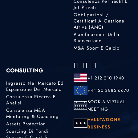
Consulenza Per Yacht E
Jet Privati
Obbligazioni /
Certificati A Gestione
Attiva (AMC)
Pianificazione Della
Successione
M&A Sport E Calcio
CONSULTING
+1 212 210 1940
Ingresso Nel Mercato Ed
Espansione Del Mercato
+44 20 3885 6670
Consulenza Ricerca E
BOOK A VIRTUAL
Analisi
MEETING
Consulenza M&A
Mentoring & Coaching
VALUTAZIONE
Assets Protection
BUSINESS
Sourcing Di Fondi
Sovrani E Capitali