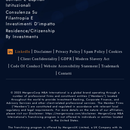
Istituzionali
Consulenza Su
Filantropia E
Investimenti D’impatto
Residence/Citizenship
By Investments
LinkedIn
Disclaimer
Privacy Policy
Spam Policy
Cookies
Client Confidentiality
GDPR
Modern Slavery Act
Code Of Conduct
Website Accessibility Statement
Trademark
Contatti
© 2025 MergersCorp M&A International is a global brand operating through a
number of professional firms and constituent entities (“Members”) located
throughout the world to provide Investment Banking, Corporate Finance, and
Advisory Services and other client-related professional services. The Member Firms
(“Members”) are constituted and regulated in accordance with relevant local
regulatory and legal requirements. For more details on the nature of our affiliation,
please visit our Disclaimer: https://mergerscorp.com/disclaimer. MergersCorp M&A
International's franchising program is not offered to individuals or entities located
in the United States.
The franchising program is offered by MergersUK Limited, a UK Company with its