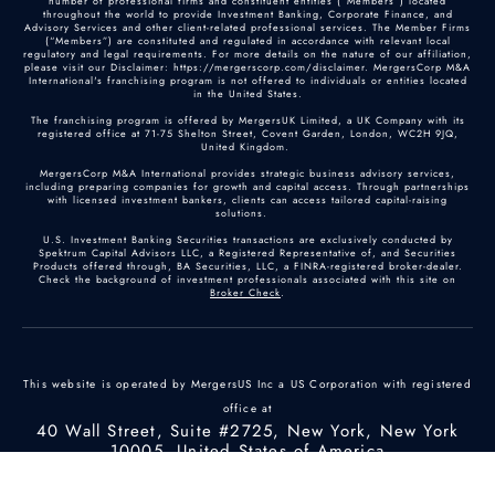
number of professional firms and constituent entities (“Members”) located
throughout the world to provide Investment Banking, Corporate Finance, and
Advisory Services and other client-related professional services. The Member Firms
(“Members”) are constituted and regulated in accordance with relevant local
regulatory and legal requirements. For more details on the nature of our affiliation,
please visit our Disclaimer: https://mergerscorp.com/disclaimer. MergersCorp M&A
International's franchising program is not offered to individuals or entities located
in the United States.
The franchising program is offered by MergersUK Limited, a UK Company with its
registered office at 71-75 Shelton Street, Covent Garden, London, WC2H 9JQ,
United Kingdom.
MergersCorp M&A International provides strategic business advisory services,
including preparing companies for growth and capital access. Through partnerships
with licensed investment bankers, clients can access tailored capital-raising
solutions.
U.S. Investment Banking Securities transactions are exclusively conducted by
Spektrum Capital Advisors LLC, a Registered Representative of, and Securities
Products offered through, BA Securities, LLC, a FINRA-registered broker-dealer.
Check the background of investment professionals associated with this site on
Broker Check
.
This website is operated by MergersUS Inc a US Corporation with registered
office at
40 Wall Street, Suite #2725, New York, New York
10005, United States of America