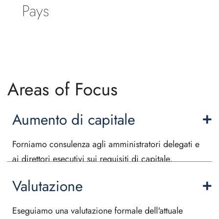
Pays
Areas of Focus
Aumento di capitale
Forniamo consulenza agli amministratori delegati e
ai direttori esecutivi sui requisiti di capitale,
strutturando soluzioni per soddisfare le esigenze di
Valutazione
capitale, raccogliendo debito o capitale strutturato
da vari fornitori di capitale.
Eseguiamo una valutazione formale dell'attuale