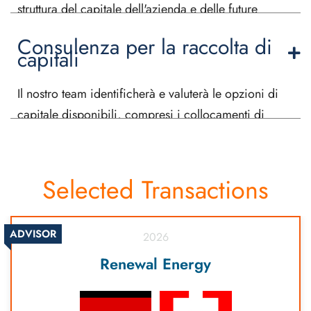
struttura del capitale dell'azienda e delle future
esigenze di capitale.
Consulenza per la raccolta di
capitali
Il nostro team identificherà e valuterà le opzioni di
capitale disponibili, compresi i collocamenti di
private equity, il debito bancario, i prodotti di
finanziamento ibridi/strutturati e il finanziamento
dell'IPO.
Selected Transactions
ADVISOR
2026
Renewal Energy