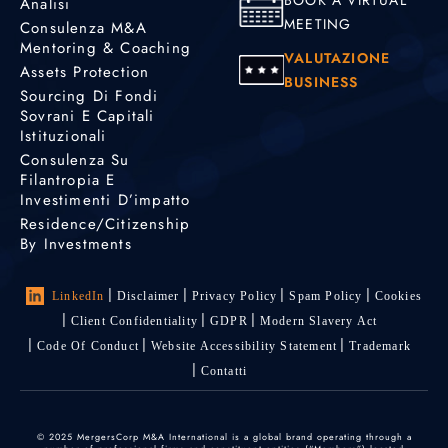
Analisi
MEETING
Consulenza M&A
Mentoring & Coaching
VALUTAZIONE
Assets Protection
BUSINESS
Sourcing Di Fondi
Sovrani E Capitali
Istituzionali
Consulenza Su
Filantropia E
Investimenti D’impatto
Residence/Citizenship
By Investments
LinkedIn
Disclaimer
Privacy Policy
Spam Policy
Cookies
Client Confidentiality
GDPR
Modern Slavery Act
Code Of Conduct
Website Accessibility Statement
Trademark
Contatti
© 2025 MergersCorp M&A International is a global brand operating through a