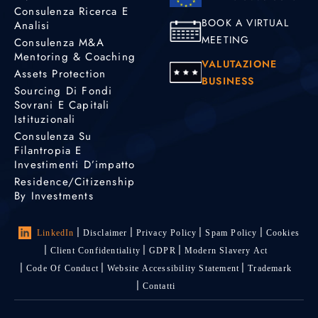
Consulenza Ricerca E
BOOK A VIRTUAL
Analisi
MEETING
Consulenza M&A
Mentoring & Coaching
VALUTAZIONE
Assets Protection
BUSINESS
Sourcing Di Fondi
Sovrani E Capitali
Istituzionali
Consulenza Su
Filantropia E
Investimenti D’impatto
Residence/Citizenship
By Investments
LinkedIn
Disclaimer
Privacy Policy
Spam Policy
Cookies
Client Confidentiality
GDPR
Modern Slavery Act
Code Of Conduct
Website Accessibility Statement
Trademark
Contatti