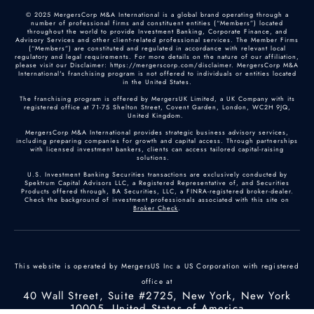
© 2025 MergersCorp M&A International is a global brand operating through a
number of professional firms and constituent entities (“Members”) located
throughout the world to provide Investment Banking, Corporate Finance, and
Advisory Services and other client-related professional services. The Member Firms
(“Members”) are constituted and regulated in accordance with relevant local
regulatory and legal requirements. For more details on the nature of our affiliation,
please visit our Disclaimer: https://mergerscorp.com/disclaimer. MergersCorp M&A
International's franchising program is not offered to individuals or entities located
in the United States.
The franchising program is offered by MergersUK Limited, a UK Company with its
registered office at 71-75 Shelton Street, Covent Garden, London, WC2H 9JQ,
United Kingdom.
MergersCorp M&A International provides strategic business advisory services,
including preparing companies for growth and capital access. Through partnerships
with licensed investment bankers, clients can access tailored capital-raising
solutions.
U.S. Investment Banking Securities transactions are exclusively conducted by
Spektrum Capital Advisors LLC, a Registered Representative of, and Securities
Products offered through, BA Securities, LLC, a FINRA-registered broker-dealer.
Check the background of investment professionals associated with this site on
Broker Check
.
This website is operated by MergersUS Inc a US Corporation with registered
office at
40 Wall Street, Suite #2725, New York, New York
10005, United States of America