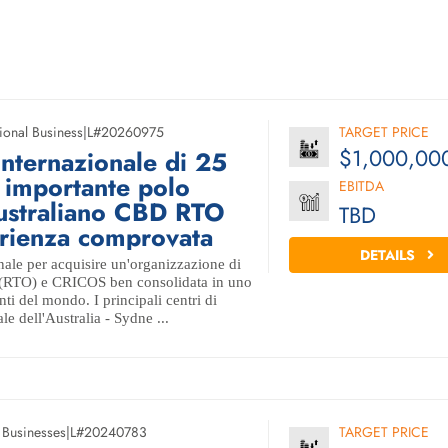
ional Business
|
L#20260975
TARGET PRICE
$1,000,00
internazionale di 25
ù importante polo
EBITDA
ustraliano CBD RTO
TBD
rienza comprovata
DETAILS
ale per acquisire un'organizzazione di
a (RTO) e CRICOS ben consolidata in uno
nti del mondo. I principali centri di
le dell'Australia - Sydne ...
 Businesses
|
L#20240783
TARGET PRICE