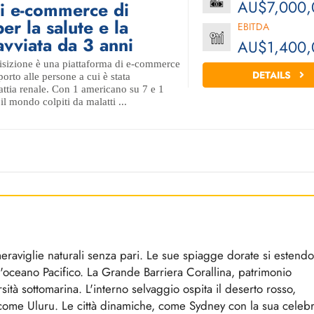
AU$7,000,
di e-commerce di
per la salute e la
EBITDA
avviata da 3 anni
AU$1,400,
uisizione è una piattaforma di e-commerce
DETAILS
orto alle persone a cui è stata
attia renale. Con 1 americano su 7 e 1
il mondo colpiti da malatti ...
 meraviglie naturali senza pari. Le sue spiagge dorate si estend
ell'oceano Pacifico. La Grande Barriera Corallina, patrimonio
sità sottomarina. L'interno selvaggio ospita il deserto rosso,
come Uluru. Le città dinamiche, come Sydney con la sua celeb