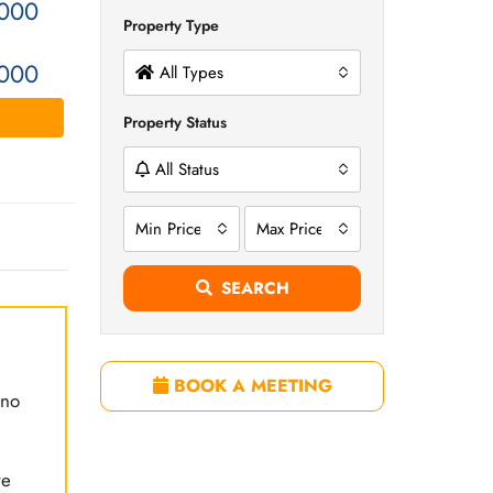
000
Property Type
000
All Types
Property Status
All Status
Min Price
Max Price
SEARCH
BOOK A MEETING
ono
re