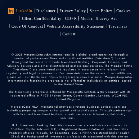
LinkedIn
Disclaimer
Privacy Policy
Spam Policy
Cookies
Client Confidentiality
GDPR
Modern Slavery Act
Code Of Conduct
Website Accessibility Statement
Trademark
Contatti
© 2025 MergersCorp M&A International is a global brand operating through a
number of professional firms and constituent entities (“Members”) located
throughout the world to provide Investment Banking, Corporate Finance, and
Advisory Services and other client-related professional services. The Member Firms
(“Members”) are constituted and regulated in accordance with relevant local
regulatory and legal requirements. For more details on the nature of our affiliation,
please visit our Disclaimer: https://mergerscorp.com/disclaimer. MergersCorp M&A
International's franchising program is not offered to individuals or entities located
in the United States.
The franchising program is offered by MergersUK Limited, a UK Company with its
registered office at 71-75 Shelton Street, Covent Garden, London, WC2H 9JQ,
United Kingdom.
MergersCorp M&A International provides strategic business advisory services,
including preparing companies for growth and capital access. Through partnerships
with licensed investment bankers, clients can access tailored capital-raising
solutions.
U.S. Investment Banking Securities transactions are exclusively conducted by
Spektrum Capital Advisors LLC, a Registered Representative of, and Securities
Products offered through, BA Securities, LLC, a FINRA-registered broker-dealer.
Check the background of investment professionals associated with this site on