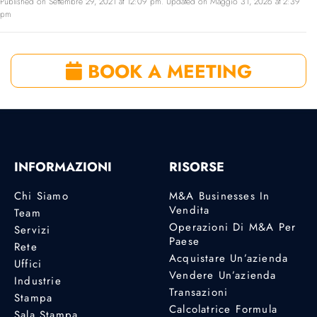
Published on Settembre 29, 2021 at 12:09 pm. Updated on Maggio 31, 2026 at 2:39
pm
BOOK A MEETING
INFORMAZIONI
RISORSE
Chi Siamo
M&A Businesses In
Vendita
Team
Operazioni Di M&A Per
Servizi
Paese
Rete
Acquistare Un’azienda
Uffici
Vendere Un’azienda
Industrie
Transazioni
Stampa
Calcolatrice Formula
Sala Stampa