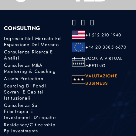
CONSULTING
+1 212 210 1940
Ingresso Nel Mercato Ed
Espansione Del Mercato
+44 20 3885 6670
Consulenza Ricerca E
Analisi
BOOK A VIRTUAL
Consulenza M&A
MEETING
Mentoring & Coaching
VALUTAZIONE
Assets Protection
BUSINESS
Sourcing Di Fondi
Sovrani E Capitali
Istituzionali
Consulenza Su
Filantropia E
Investimenti D’impatto
Residence/Citizenship
By Investments