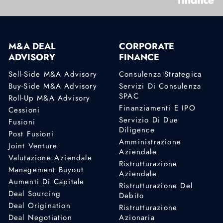
M&A DEAL
CORPORATE
ADVISORY
FINANCE
Sell-Side M&A Advisory
Consulenza Strategica
Buy-Side M&A Advisory
Servizi Di Consulenza
SPAC
Roll-Up M&A Advisory
Finanziamenti E IPO
Cessioni
Servizio Di Due
Fusioni
Diligence
Post Fusioni
Amministrazione
Joint Venture
Aziendale
Valutazione Aziendale
Ristrutturazione
Management Buyout
Aziendale
Aumenti Di Capitale
Ristrutturazione Del
Deal Sourcing
Debito
Deal Origination
Ristrutturazione
Deal Negotiation
Azionaria