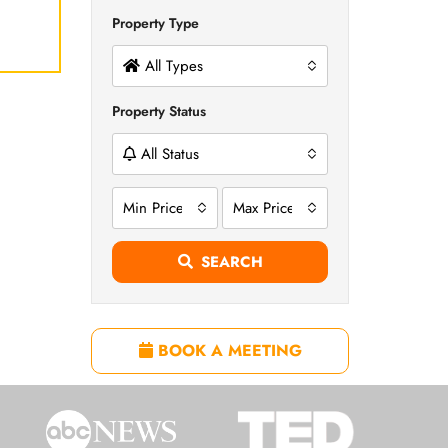
Property Type
All Types
Property Status
All Status
Min Price
Max Price
SEARCH
BOOK A MEETING