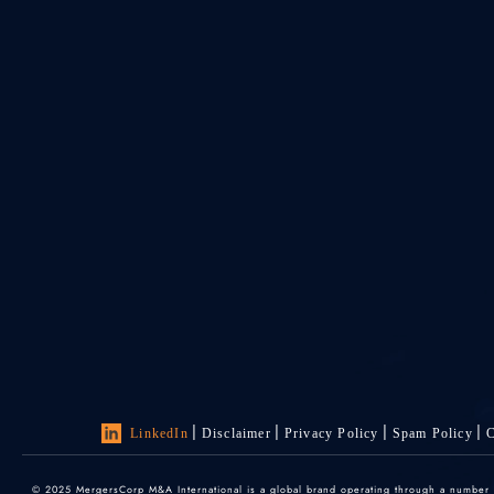
LinkedIn
Disclaimer
Privacy Policy
Spam Policy
C
© 2025 MergersCorp M&A International is a global brand operating through a number of