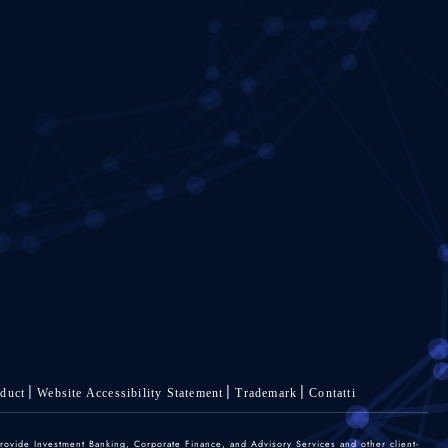
duct
Website Accessibility Statement
Trademark
Contatti
rovide Investment Banking, Corporate Finance, and Advisory Services and other client-