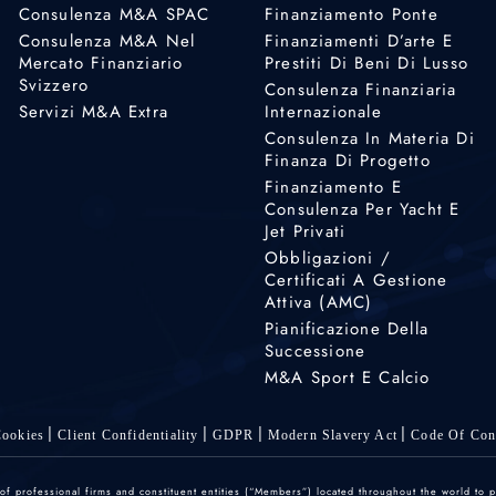
Consulenza M&A SPAC
Finanziamento Ponte
Consulenza M&A Nel
Finanziamenti D’arte E
Mercato Finanziario
Prestiti Di Beni Di Lusso
Svizzero
Consulenza Finanziaria
Servizi M&A Extra
Internazionale
Consulenza In Materia Di
Finanza Di Progetto
Finanziamento E
Consulenza Per Yacht E
Jet Privati
Obbligazioni /
Certificati A Gestione
Attiva (AMC)
Pianificazione Della
Successione
M&A Sport E Calcio
ookies
Client Confidentiality
GDPR
Modern Slavery Act
Code Of Con
 professional firms and constituent entities (“Members”) located throughout the world to p