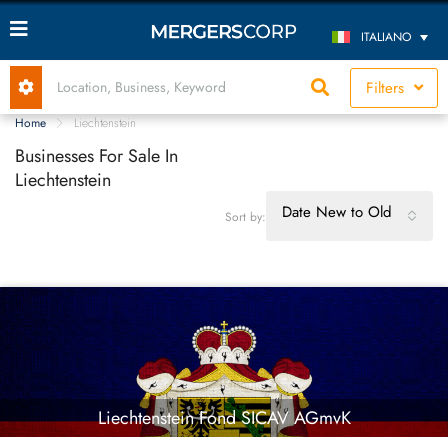
ITALIANO
Filters
Home
Liechtenstein
Businesses For Sale In
Liechtenstein
Date New to Old
Sort by:
Liechtenstein Fond SICAV AGmvK