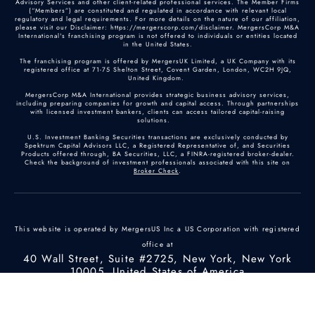
Advisory Services and other client-related professional services. The Member Firms
(“Members”) are constituted and regulated in accordance with relevant local
regulatory and legal requirements. For more details on the nature of our affiliation,
please visit our Disclaimer: https://mergerscorp.com/disclaimer. MergersCorp M&A
International's franchising program is not offered to individuals or entities located
in the United States.
The franchising program is offered by MergersUK Limited, a UK Company with its
registered office at 71-75 Shelton Street, Covent Garden, London, WC2H 9JQ,
United Kingdom.
MergersCorp M&A International provides strategic business advisory services,
including preparing companies for growth and capital access. Through partnerships
with licensed investment bankers, clients can access tailored capital-raising
solutions.
U.S. Investment Banking Securities transactions are exclusively conducted by
Spektrum Capital Advisors LLC, a Registered Representative of, and Securities
Products offered through, BA Securities, LLC, a FINRA-registered broker-dealer.
Check the background of investment professionals associated with this site on
Broker Check
.
This website is operated by MergersUS Inc a US Corporation with registered
office at
40 Wall Street, Suite #2725, New York, New York
10005, United States of America