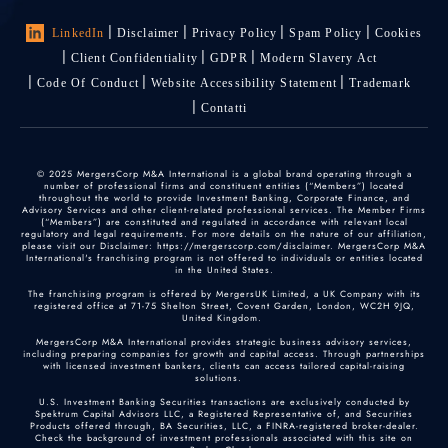
LinkedIn
Disclaimer
Privacy Policy
Spam Policy
Cookies
Client Confidentiality
GDPR
Modern Slavery Act
Code Of Conduct
Website Accessibility Statement
Trademark
Contatti
© 2025 MergersCorp M&A International is a global brand operating through a
number of professional firms and constituent entities (“Members”) located
throughout the world to provide Investment Banking, Corporate Finance, and
Advisory Services and other client-related professional services. The Member Firms
(“Members”) are constituted and regulated in accordance with relevant local
regulatory and legal requirements. For more details on the nature of our affiliation,
please visit our Disclaimer: https://mergerscorp.com/disclaimer. MergersCorp M&A
International's franchising program is not offered to individuals or entities located
in the United States.
The franchising program is offered by MergersUK Limited, a UK Company with its
registered office at 71-75 Shelton Street, Covent Garden, London, WC2H 9JQ,
United Kingdom.
MergersCorp M&A International provides strategic business advisory services,
including preparing companies for growth and capital access. Through partnerships
with licensed investment bankers, clients can access tailored capital-raising
solutions.
U.S. Investment Banking Securities transactions are exclusively conducted by
Spektrum Capital Advisors LLC, a Registered Representative of, and Securities
Products offered through, BA Securities, LLC, a FINRA-registered broker-dealer.
Check the background of investment professionals associated with this site on