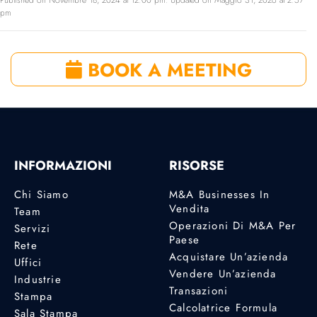
Published on Novembre 18, 2024 at 12:00 pm. Updated on Maggio 31, 2026 at 2:57
pm
BOOK A MEETING
INFORMAZIONI
RISORSE
Chi Siamo
M&A Businesses In
Vendita
Team
Operazioni Di M&A Per
Servizi
Paese
Rete
Acquistare Un’azienda
Uffici
Vendere Un’azienda
Industrie
Transazioni
Stampa
Calcolatrice Formula
Sala Stampa