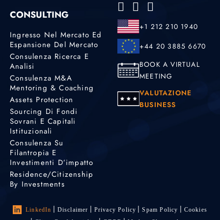
CONSULTING
+1 212 210 1940
Ingresso Nel Mercato Ed
Espansione Del Mercato
+44 20 3885 6670
Consulenza Ricerca E
BOOK A VIRTUAL
Analisi
MEETING
Consulenza M&A
Mentoring & Coaching
VALUTAZIONE
Assets Protection
BUSINESS
Sourcing Di Fondi
Sovrani E Capitali
Istituzionali
Consulenza Su
Filantropia E
Investimenti D’impatto
Residence/Citizenship
By Investments
LinkedIn
Disclaimer
Privacy Policy
Spam Policy
Cookies