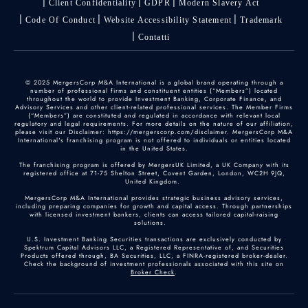
Client Confidentiality
GDPR
Modern Slavery Act
Code Of Conduct
Website Accessibility Statement
Trademark
Contatti
© 2025 MergersCorp M&A International is a global brand operating through a
number of professional firms and constituent entities (“Members”) located
throughout the world to provide Investment Banking, Corporate Finance, and
Advisory Services and other client-related professional services. The Member Firms
(“Members”) are constituted and regulated in accordance with relevant local
regulatory and legal requirements. For more details on the nature of our affiliation,
please visit our Disclaimer: https://mergerscorp.com/disclaimer. MergersCorp M&A
International's franchising program is not offered to individuals or entities located
in the United States.
The franchising program is offered by MergersUK Limited, a UK Company with its
registered office at 71-75 Shelton Street, Covent Garden, London, WC2H 9JQ,
United Kingdom.
MergersCorp M&A International provides strategic business advisory services,
including preparing companies for growth and capital access. Through partnerships
with licensed investment bankers, clients can access tailored capital-raising
solutions.
U.S. Investment Banking Securities transactions are exclusively conducted by
Spektrum Capital Advisors LLC, a Registered Representative of, and Securities
Products offered through, BA Securities, LLC, a FINRA-registered broker-dealer.
Check the background of investment professionals associated with this site on
Broker Check
.