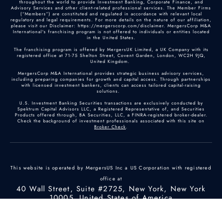
throughout the world to provide Investment Banking, Corporate Finance, and
Advisory Services and other client-related professional services. The Member Firms
(“Members”) are constituted and regulated in accordance with relevant local
regulatory and legal requirements. For more details on the nature of our affiliation,
please visit our Disclaimer: https://mergerscorp.com/disclaimer. MergersCorp M&A
International's franchising program is not offered to individuals or entities located
in the United States.
The franchising program is offered by MergersUK Limited, a UK Company with its
registered office at 71-75 Shelton Street, Covent Garden, London, WC2H 9JQ,
United Kingdom.
MergersCorp M&A International provides strategic business advisory services,
including preparing companies for growth and capital access. Through partnerships
with licensed investment bankers, clients can access tailored capital-raising
solutions.
U.S. Investment Banking Securities transactions are exclusively conducted by
Spektrum Capital Advisors LLC, a Registered Representative of, and Securities
Products offered through, BA Securities, LLC, a FINRA-registered broker-dealer.
Check the background of investment professionals associated with this site on
Broker Check
.
This website is operated by MergersUS Inc a US Corporation with registered
office at
40 Wall Street, Suite #2725, New York, New York
10005, United States of America